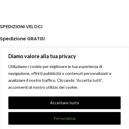
SPEDIZIONI VELOCI
Spedizione GRATIS!
per ordini di almeno € 59,00
Diamo valore alla tua privacy
isole minori non incluse
Il tuo prodotto spedito in giornata
Utilizziamo i cookie per migliorare la tua esperienza di
navigazione, offrirti pubblicità o contenuti personalizzati e
analizzare il nostro traffico. Cliccando “Accetta tutti”,
Soddisfatti o rimborsati
acconsenti al nostro utilizzo dei cookie.
14 giorni diritto di recesso facile
Privacy Policy
Accettare tutto
Condizioni di vendita
X
DANNA STORE GIOIELLERIE
2017-2021 CREATO DA
UNIQUE
.
Personalizza