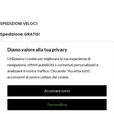
SPEDIZIONI VELOCI
Spedizione GRATIS!
per ordini di almeno € 59,00
Diamo valore alla tua privacy
isole minori non incluse
Il tuo prodotto spedito in giornata
Utilizziamo i cookie per migliorare la tua esperienza di
navigazione, offrirti pubblicità o contenuti personalizzati e
analizzare il nostro traffico. Cliccando “Accetta tutti”,
Soddisfatti o rimborsati
acconsenti al nostro utilizzo dei cookie.
14 giorni diritto di recesso facile
Privacy Policy
Accettare tutto
Condizioni di vendita
X
DANNA STORE GIOIELLERIE
2017-2021 CREATO DA
UNIQUE
.
Personalizza