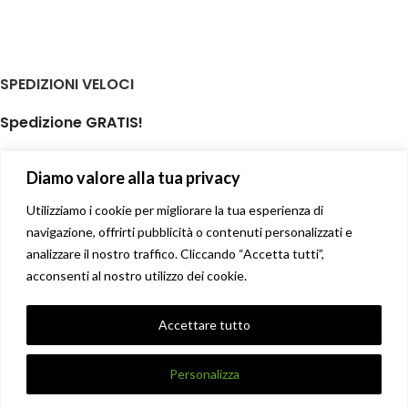
SPEDIZIONI VELOCI
Spedizione GRATIS!
per ordini di almeno € 59,00
Diamo valore alla tua privacy
isole minori non incluse
Il tuo prodotto spedito in giornata
Utilizziamo i cookie per migliorare la tua esperienza di
navigazione, offrirti pubblicità o contenuti personalizzati e
analizzare il nostro traffico. Cliccando “Accetta tutti”,
Soddisfatti o rimborsati
acconsenti al nostro utilizzo dei cookie.
14 giorni diritto di recesso facile
Privacy Policy
Accettare tutto
Condizioni di vendita
X
DANNA STORE GIOIELLERIE
2017-2021 CREATO DA
UNIQUE
.
Personalizza