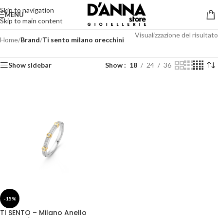
Skip to navigation
MENU
Skip to main content
Visualizzazione del risultato
Home
/
Brand
/
Ti sento milano orecchini
Show sidebar
Show
18
24
36
-15%
TI SENTO – Milano Anello