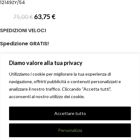
12149ZY/54
63,75
€
75,00
€
SPEDIZIONI VELOCI
Spedizione GRATIS!
per ordini di almeno € 59,00
Diamo valore alla tua privacy
isole minori non incluse
Il tuo prodotto spedito in giornata
Utilizziamo i cookie per migliorare la tua esperienza di
navigazione, offrirti pubblicità o contenuti personalizzati e
analizzare il nostro traffico. Cliccando “Accetta tutti”,
Soddisfatti o rimborsati
acconsenti al nostro utilizzo dei cookie.
14 giorni diritto di recesso facile
Privacy Policy
Accettare tutto
Condizioni di vendita
X
DANNA STORE GIOIELLERIE
2017-2021 CREATO DA
UNIQUE
.
Personalizza