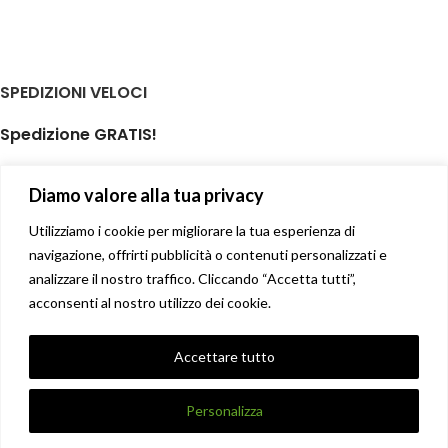
SPEDIZIONI VELOCI
Spedizione GRATIS!
per ordini di almeno € 59,00
Diamo valore alla tua privacy
isole minori non incluse
Il tuo prodotto spedito in giornata
Utilizziamo i cookie per migliorare la tua esperienza di
navigazione, offrirti pubblicità o contenuti personalizzati e
analizzare il nostro traffico. Cliccando “Accetta tutti”,
Soddisfatti o rimborsati
acconsenti al nostro utilizzo dei cookie.
14 giorni diritto di recesso facile
Privacy Policy
Accettare tutto
Condizioni di vendita
X
DANNA STORE GIOIELLERIE
2017-2021 CREATO DA
UNIQUE
.
Personalizza