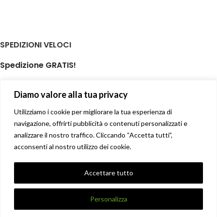
SPEDIZIONI VELOCI
Spedizione GRATIS!
per ordini di almeno € 59,00
Diamo valore alla tua privacy
isole minori non incluse
Il tuo prodotto spedito in giornata
Utilizziamo i cookie per migliorare la tua esperienza di
navigazione, offrirti pubblicità o contenuti personalizzati e
analizzare il nostro traffico. Cliccando “Accetta tutti”,
Soddisfatti o rimborsati
acconsenti al nostro utilizzo dei cookie.
14 giorni diritto di recesso facile
Privacy Policy
Accettare tutto
Condizioni di vendita
X
DANNA STORE GIOIELLERIE
2017-2021 CREATO DA
UNIQUE
.
Personalizza