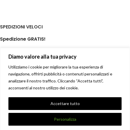
SPEDIZIONI VELOCI
Spedizione GRATIS!
per ordini di almeno € 59,00
Diamo valore alla tua privacy
isole minori non incluse
Il tuo prodotto spedito in giornata
Utilizziamo i cookie per migliorare la tua esperienza di
navigazione, offrirti pubblicità o contenuti personalizzati e
analizzare il nostro traffico. Cliccando “Accetta tutti”,
Soddisfatti o rimborsati
acconsenti al nostro utilizzo dei cookie.
14 giorni diritto di recesso facile
Privacy Policy
Accettare tutto
Condizioni di vendita
X
DANNA STORE GIOIELLERIE
2017-2021 CREATO DA
UNIQUE
.
Personalizza