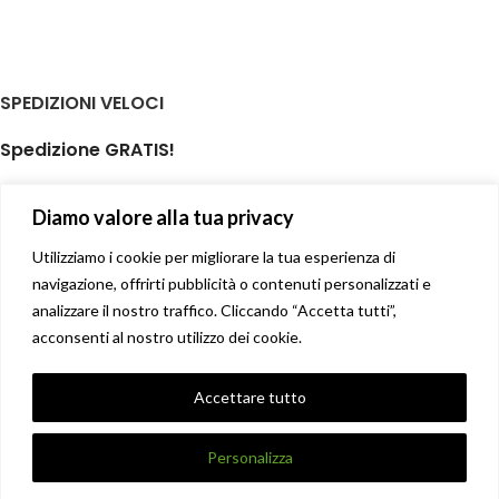
SPEDIZIONI VELOCI
Spedizione GRATIS!
per ordini di almeno € 59,00
Diamo valore alla tua privacy
isole minori non incluse
Il tuo prodotto spedito in giornata
Utilizziamo i cookie per migliorare la tua esperienza di
navigazione, offrirti pubblicità o contenuti personalizzati e
analizzare il nostro traffico. Cliccando “Accetta tutti”,
Soddisfatti o rimborsati
acconsenti al nostro utilizzo dei cookie.
14 giorni diritto di recesso facile
Privacy Policy
Accettare tutto
Condizioni di vendita
X
DANNA STORE GIOIELLERIE
2017-2021 CREATO DA
UNIQUE
.
Personalizza