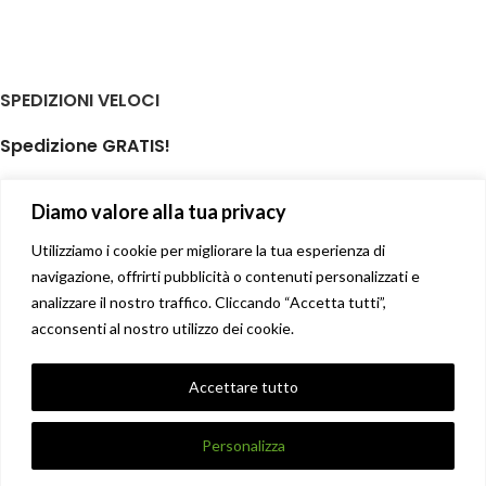
SPEDIZIONI VELOCI
Spedizione GRATIS!
per ordini di almeno € 59,00
Diamo valore alla tua privacy
isole minori non incluse
Il tuo prodotto spedito in giornata
Utilizziamo i cookie per migliorare la tua esperienza di
navigazione, offrirti pubblicità o contenuti personalizzati e
analizzare il nostro traffico. Cliccando “Accetta tutti”,
Soddisfatti o rimborsati
acconsenti al nostro utilizzo dei cookie.
14 giorni diritto di recesso facile
Privacy Policy
Accettare tutto
Condizioni di vendita
X
DANNA STORE GIOIELLERIE
2017-2021 CREATO DA
UNIQUE
.
Personalizza