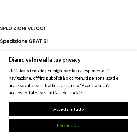
SPEDIZIONI VELOCI
Spedizione GRATIS!
per ordini di almeno € 59,00
Diamo valore alla tua privacy
isole minori non incluse
Il tuo prodotto spedito in giornata
Utilizziamo i cookie per migliorare la tua esperienza di
navigazione, offrirti pubblicità o contenuti personalizzati e
analizzare il nostro traffico. Cliccando “Accetta tutti”,
Soddisfatti o rimborsati
acconsenti al nostro utilizzo dei cookie.
14 giorni diritto di recesso facile
Privacy Policy
Accettare tutto
Condizioni di vendita
X
DANNA STORE GIOIELLERIE
2017-2021 CREATO DA
UNIQUE
.
Personalizza