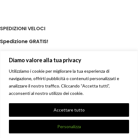
SPEDIZIONI VELOCI
Spedizione GRATIS!
per ordini di almeno € 59,00
Diamo valore alla tua privacy
isole minori non incluse
Il tuo prodotto spedito in giornata
Utilizziamo i cookie per migliorare la tua esperienza di
navigazione, offrirti pubblicità o contenuti personalizzati e
analizzare il nostro traffico. Cliccando “Accetta tutti”,
Soddisfatti o rimborsati
acconsenti al nostro utilizzo dei cookie.
14 giorni diritto di recesso facile
Privacy Policy
Accettare tutto
Condizioni di vendita
X
DANNA STORE GIOIELLERIE
2017-2021 CREATO DA
UNIQUE
.
Personalizza