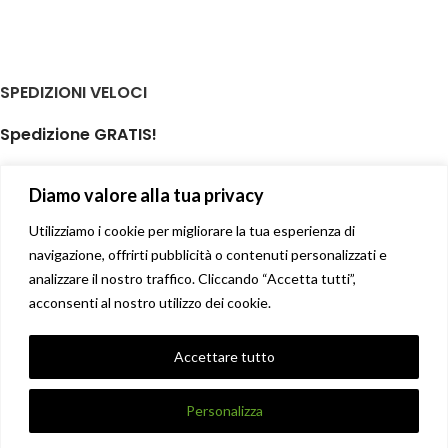
SPEDIZIONI VELOCI
Spedizione GRATIS!
per ordini di almeno € 59,00
Diamo valore alla tua privacy
isole minori non incluse
Il tuo prodotto spedito in giornata
Utilizziamo i cookie per migliorare la tua esperienza di
navigazione, offrirti pubblicità o contenuti personalizzati e
analizzare il nostro traffico. Cliccando “Accetta tutti”,
Soddisfatti o rimborsati
acconsenti al nostro utilizzo dei cookie.
14 giorni diritto di recesso facile
Privacy Policy
Accettare tutto
Condizioni di vendita
X
DANNA STORE GIOIELLERIE
2017-2021 CREATO DA
UNIQUE
.
Personalizza