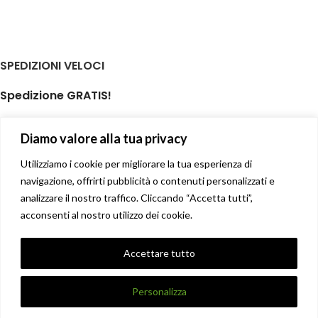
SPEDIZIONI VELOCI
Spedizione GRATIS!
per ordini di almeno € 59,00
Diamo valore alla tua privacy
isole minori non incluse
Il tuo prodotto spedito in giornata
Utilizziamo i cookie per migliorare la tua esperienza di
navigazione, offrirti pubblicità o contenuti personalizzati e
analizzare il nostro traffico. Cliccando “Accetta tutti”,
Soddisfatti o rimborsati
acconsenti al nostro utilizzo dei cookie.
14 giorni diritto di recesso facile
Privacy Policy
Accettare tutto
Condizioni di vendita
X
DANNA STORE GIOIELLERIE
2017-2021 CREATO DA
UNIQUE
.
Personalizza