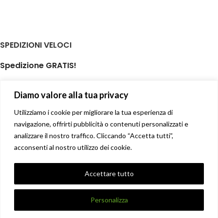
SPEDIZIONI VELOCI
Spedizione GRATIS!
per ordini di almeno € 59,00
Diamo valore alla tua privacy
isole minori non incluse
Il tuo prodotto spedito in giornata
Utilizziamo i cookie per migliorare la tua esperienza di
navigazione, offrirti pubblicità o contenuti personalizzati e
analizzare il nostro traffico. Cliccando “Accetta tutti”,
Soddisfatti o rimborsati
acconsenti al nostro utilizzo dei cookie.
14 giorni diritto di recesso facile
Privacy Policy
Accettare tutto
Condizioni di vendita
X
DANNA STORE GIOIELLERIE
2017-2021 CREATO DA
UNIQUE
.
Personalizza