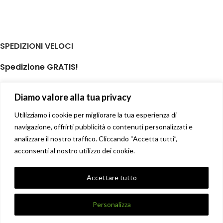
SPEDIZIONI VELOCI
Spedizione GRATIS!
per ordini di almeno € 59,00
Diamo valore alla tua privacy
isole minori non incluse
Il tuo prodotto spedito in giornata
Utilizziamo i cookie per migliorare la tua esperienza di
navigazione, offrirti pubblicità o contenuti personalizzati e
analizzare il nostro traffico. Cliccando “Accetta tutti”,
Soddisfatti o rimborsati
acconsenti al nostro utilizzo dei cookie.
14 giorni diritto di recesso facile
Privacy Policy
Accettare tutto
Condizioni di vendita
X
DANNA STORE GIOIELLERIE
2017-2021 CREATO DA
UNIQUE
.
Personalizza