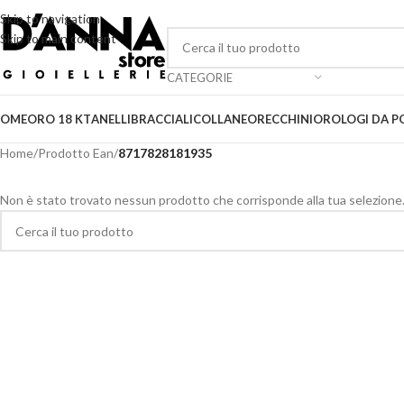
Skip to navigation
Skip to main content
CATEGORIE
OME
ORO 18 KT
ANELLI
BRACCIALI
COLLANE
ORECCHINI
OROLOGI DA P
Home
/
Prodotto Ean
/
8717828181935
Non è stato trovato nessun prodotto che corrisponde alla tua selezione