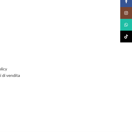
Face
Insta
What
TikTo
licy
i di vendita