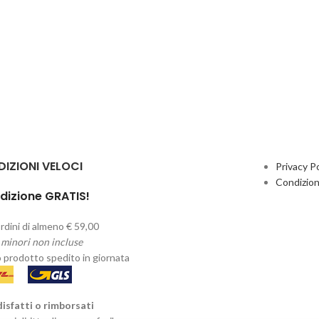
DIZIONI VELOCI
Privacy Po
Condizion
dizione GRATIS!
rdini di almeno € 59,00
 minori non incluse
o prodotto spedito in giornata
isfatti o rimborsati