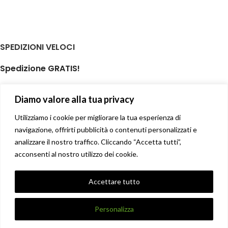
SPEDIZIONI VELOCI
Spedizione GRATIS!
per ordini di almeno € 59,00
Diamo valore alla tua privacy
isole minori non incluse
Il tuo prodotto spedito in giornata
Utilizziamo i cookie per migliorare la tua esperienza di
navigazione, offrirti pubblicità o contenuti personalizzati e
analizzare il nostro traffico. Cliccando “Accetta tutti”,
Soddisfatti o rimborsati
acconsenti al nostro utilizzo dei cookie.
14 giorni diritto di recesso facile
Privacy Policy
Accettare tutto
Condizioni di vendita
X
DANNA STORE GIOIELLERIE
2017-2021 CREATO DA
UNIQUE
.
Personalizza