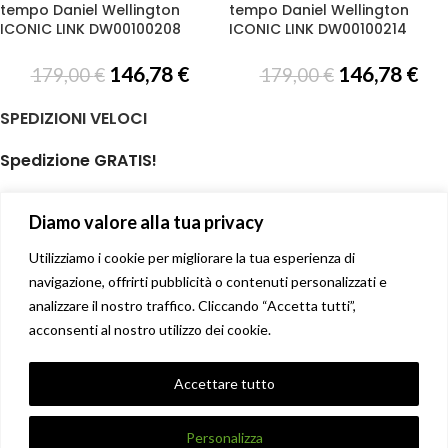
tempo Daniel Wellington
tempo Daniel Wellington
ICONIC LINK DW00100208
ICONIC LINK DW00100214
146,78
€
146,78
€
179,00
€
179,00
€
SPEDIZIONI VELOCI
Spedizione GRATIS!
per ordini di almeno € 59,00
Diamo valore alla tua privacy
isole minori non incluse
Il tuo prodotto spedito in giornata
Utilizziamo i cookie per migliorare la tua esperienza di
navigazione, offrirti pubblicità o contenuti personalizzati e
analizzare il nostro traffico. Cliccando “Accetta tutti”,
Soddisfatti o rimborsati
acconsenti al nostro utilizzo dei cookie.
14 giorni diritto di recesso facile
Privacy Policy
Accettare tutto
Condizioni di vendita
X
DANNA STORE GIOIELLERIE
2017-2021 CREATO DA
UNIQUE
.
Personalizza