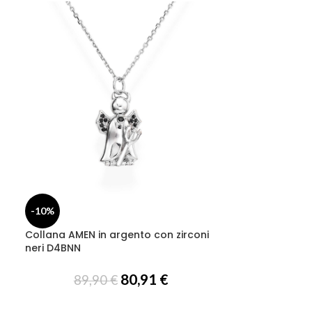
-10%
-10%
Collana AMEN in argento con zirconi
Collana AMEN i
neri D4BNN
neri D5NNN
80,91
€
89,90
€
99,