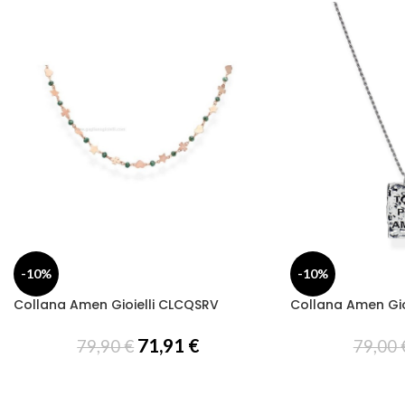
-10%
-10%
Collana Amen Gioielli CLCQSRV
Collana Amen Gio
71,91
€
79,90
€
79,00