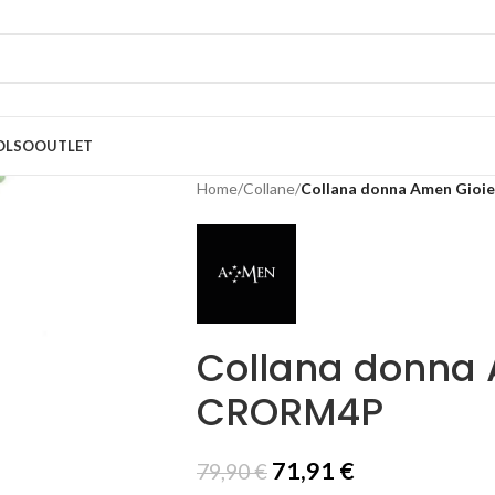
OLSO
OUTLET
Home
/
Collane
/
Collana donna Amen Gioie
Collana donna A
CRORM4P
71,91
€
79,90
€