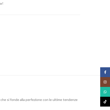
ow!
Face
Insta
What
e, che si fonde alla perfezione con le ultime tendenze
TikTo