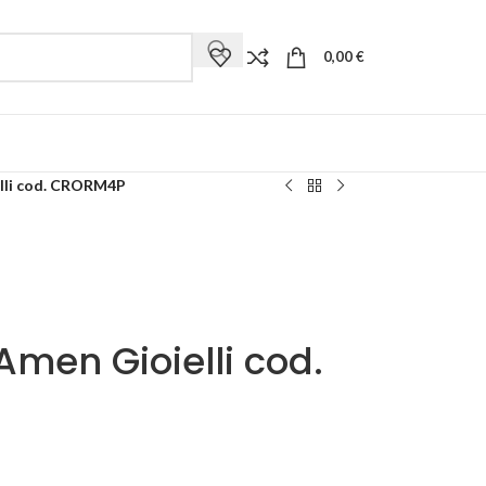
0,00
€
lli cod. CRORM4P
men Gioielli cod.