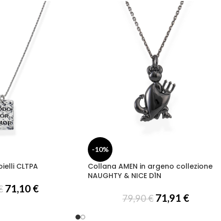
-10%
ielli CLTPA
Collana AMEN in argeno collezione
NAUGHTY & NICE D1N
71,10
€
€
71,91
€
79,90
€