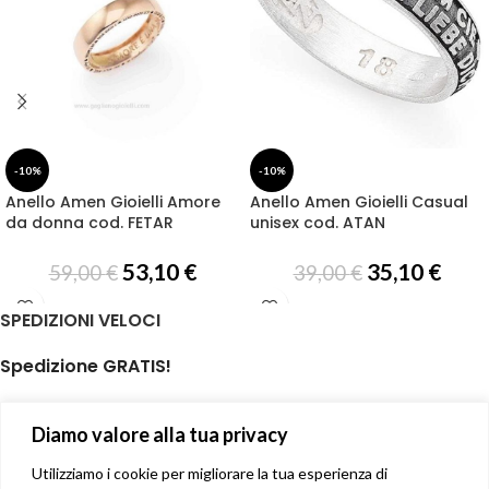
-10%
-10%
Anello Amen Gioielli Amore
Anello Amen Gioielli Casual
da donna cod. FETAR
unisex cod. ATAN
53,10
€
35,10
€
59,00
€
39,00
€
SPEDIZIONI VELOCI
Spedizione GRATIS!
per ordini di almeno € 59,00
Diamo valore alla tua privacy
isole minori non incluse
Il tuo prodotto spedito in giornata
Utilizziamo i cookie per migliorare la tua esperienza di