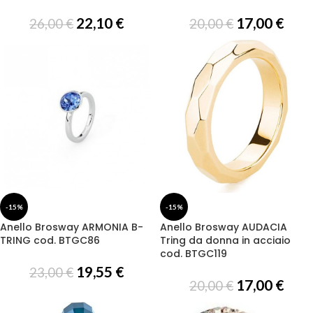
22,10
€
17,00
€
26,00
€
20,00
€
-15%
-15%
Anello Brosway ARMONIA B-
Anello Brosway AUDACIA
TRING cod. BTGC86
Tring da donna in acciaio
cod. BTGC119
19,55
€
23,00
€
17,00
€
20,00
€