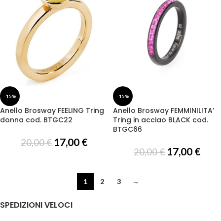
-15%
-15%
Anello Brosway FEELING Tring
Anello Brosway FEMMINILITA’
donna cod. BTGC22
Tring in acciao BLACK cod.
BTGC66
17,00
€
20,00
€
17,00
€
20,00
€
1
2
3
→
SPEDIZIONI VELOCI