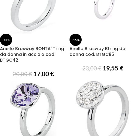
-15%
-15%
Anello Brosway BONTA’ Tring
Anello Brosway Btring da
da donna in acciaio cod.
donna cod. BTGC85
BTGC42
19,55
€
23,00
€
17,00
€
20,00
€