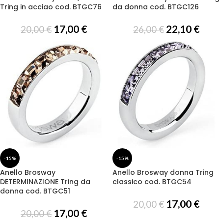
Tring in acciao cod. BTGC76
da donna cod. BTGC126
17,00
€
22,10
€
20,00
€
26,00
€
-15%
-15%
Anello Brosway
Anello Brosway donna Tring
DETERMINAZIONE Tring da
classico cod. BTGC54
donna cod. BTGC51
17,00
€
20,00
€
17,00
€
20,00
€