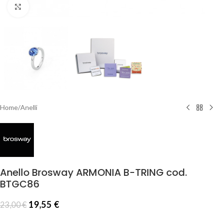
Click to enlarge
Home
/
Anelli
Anello Brosway ARMONIA B-TRING cod.
BTGC86
19,55
€
23,00
€