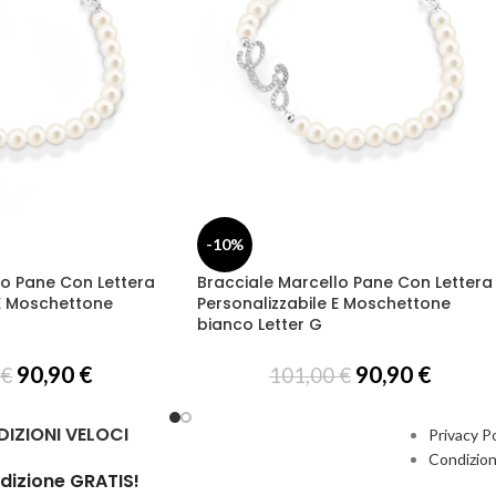
-10%
lo Pane Con Lettera
Bracciale Marcello Pane Con Lettera
 E Moschettone
Personalizzabile E Moschettone
bianco Letter G
90,90
€
90,90
€
0
€
101,00
€
DIZIONI VELOCI
Privacy Po
Condizion
dizione GRATIS!