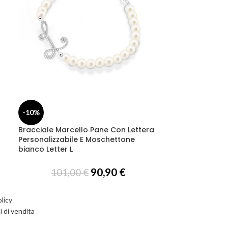
-10%
-10%
Bracciale Marcello Pane Con Lettera
Bracciale Marc
Personalizzabile E Moschettone
Personalizzabi
bianco Letter L
bianco Letter 
90,90
€
101,00
€
101,
licy
i di vendita