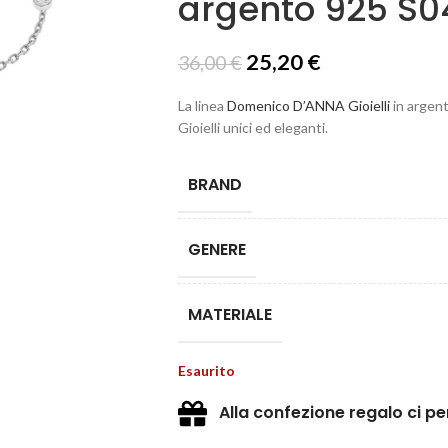
argento 925 S
25,20
€
36,00
€
La linea
Domenico D’ANNA Gioielli
in argent
Gioielli unici ed eleganti.
BRAND
GENERE
MATERIALE
Esaurito
Alla confezione regalo ci p