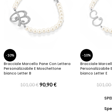
-10%
-10%
Bracciale Marcello Pane Con Lettera
Bracciale Marcel
Personalizzabile E Moschettone
Personalizzabile
bianco Letter B
bianco Letter E
90,90
€
101,00
€
101,0
SPE
Spe