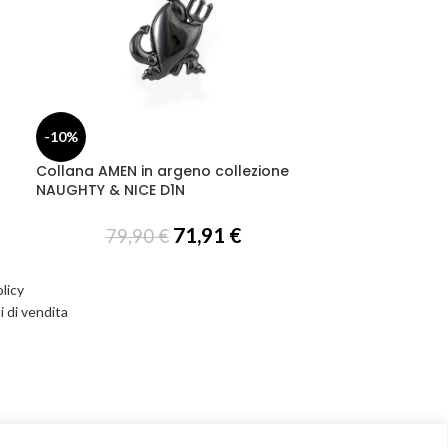
-10%
-10%
Collana AMEN in argeno collezione
Collana daonn
NAUGHTY & NICE D1N
Naughty&Nice 
71,91
€
79,90
€
99,
licy
i di vendita