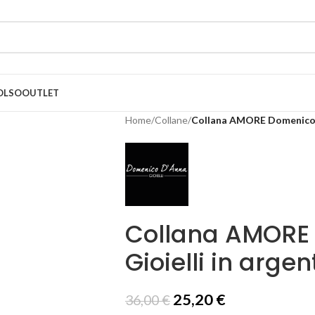
OLSO
OUTLET
Home
/
Collane
/
Collana AMORE Domenico D
Collana AMORE
Gioielli in arge
25,20
€
36,00
€