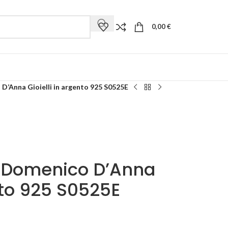
0,00
€
’Anna Gioielli in argento 925 S0525E
 Domenico D’Anna
nto 925 S0525E