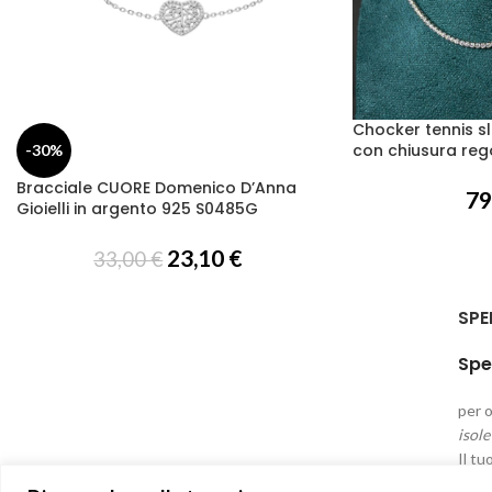
Chocker tennis sl
con chiusura reg
-30%
Bracciale CUORE Domenico D’Anna
79
Gioielli in argento 925 S0485G
23,10
€
33,00
€
SPE
Spe
per o
isole
Il tu