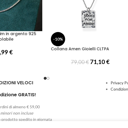
im in argento 925
olabile
-10%
Collana Amen Gioielli CLTPA
,99
€
71,10
€
79,00
€
DIZIONI VELOCI
Privacy Po
Condizion
dizione GRATIS!
rdini di almeno € 59,00
 minori non incluse
o prodotto spedito in giornata