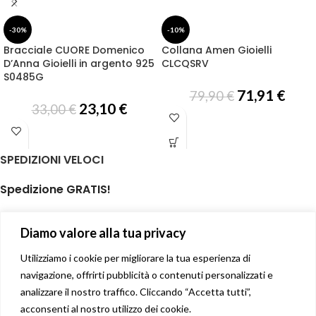
-30%
-10%
Bracciale CUORE Domenico
Collana Amen Gioielli
D’Anna Gioielli in argento 925
CLCQSRV
S0485G
71,91
€
79,90
€
23,10
€
33,00
€
SPEDIZIONI VELOCI
Spedizione GRATIS!
per ordini di almeno € 59,00
Diamo valore alla tua privacy
isole minori non incluse
Il tuo prodotto spedito in giornata
Utilizziamo i cookie per migliorare la tua esperienza di
navigazione, offrirti pubblicità o contenuti personalizzati e
analizzare il nostro traffico. Cliccando “Accetta tutti”,
Soddisfatti o rimborsati
acconsenti al nostro utilizzo dei cookie.
14 giorni diritto di recesso facile