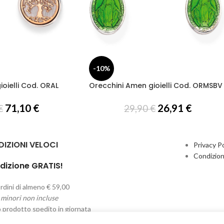
-10%
oielli Cod. ORAL
Orecchini Amen gioielli Cod. ORMSBV
71,10
€
26,91
€
€
29,90
€
DIZIONI VELOCI
Privacy Po
Condizion
dizione GRATIS!
rdini di almeno € 59,00
 minori non incluse
o prodotto spedito in giornata