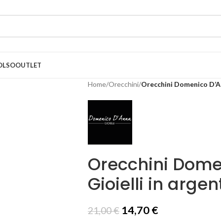
OLSO
OUTLET
Home
/
Orecchini
/
Orecchini Domenico D’An
Orecchini Dome
Gioielli in arg
14,70
€
21,00
€