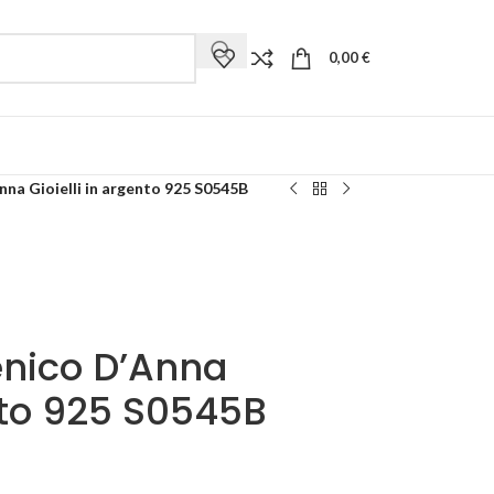
0,00
€
na Gioielli in argento 925 S0545B
nico D’Anna
ento 925 S0545B