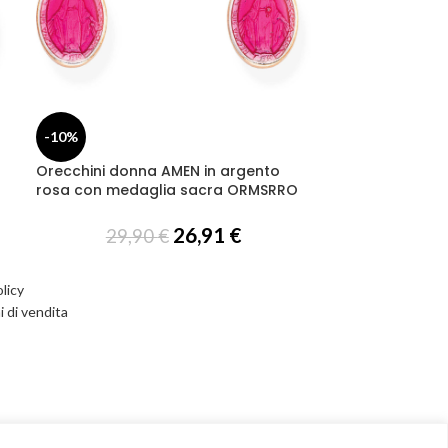
-10%
Orecchini donna AMEN in argento
rosa con medaglia sacra ORMSRRO
26,91
€
29,90
€
licy
i di vendita