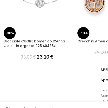
-30%
-10%
Bracciale CUORE Domenico D’Anna
Orecchini Amen gi
Gioielli in argento 925 S0485G
79,00
23,10
€
33,00
€
SPE
Spe
per o
isole
Il tu