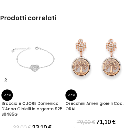
Prodotti correlati
-30%
-10%
Bracciale CUORE Domenico
Orecchini Amen gioielli Cod.
D’Anna Gioielli in argento 925
ORAL
S0485G
71,10
€
79,00
€
23,10
€
33,00
€