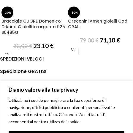
-30%
-10%
Bracciale CUORE Domenico
Orecchini Amen gioielli Cod.
D’Anna Gioielli in argento 925
ORAL
S0485G
71,10
€
79,00
€
23,10
€
33,00
€
SPEDIZIONI VELOCI
Spedizione GRATIS!
per ordini di almeno € 59,00
Diamo valore alla tua privacy
isole minori non incluse
Il tuo prodotto spedito in giornata
Utilizziamo i cookie per migliorare la tua esperienza di
navigazione, offrirti pubblicità o contenuti personalizzati e
analizzare il nostro traffico. Cliccando “Accetta tutti”,
Soddisfatti o rimborsati
acconsenti al nostro utilizzo dei cookie.
14 giorni diritto di recesso facile