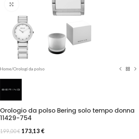
Click to enlarge
Home
/
Orologi da polso
Orologio da polso Bering solo tempo donna
11429-754
173,13
€
199,00
€