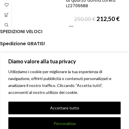
al quarzo donna Lorenz
LZ27066BB
212,50
€
250,00
€
SPEDIZIONI VELOCI
Spedizione GRATIS!
per ordini di almeno € 59,00
Diamo valore alla tua privacy
isole minori non incluse
Il tuo prodotto spedito in giornata
Utilizziamo i cookie per migliorare la tua esperienza di
navigazione, offrirti pubblicità o contenuti personalizzati e
analizzare il nostro traffico. Cliccando “Accetta tutti”,
Soddisfatti o rimborsati
acconsenti al nostro utilizzo dei cookie.
14 giorni diritto di recesso facile
Privacy Policy
Accettare tutto
Condizioni di vendita
X
DANNA STORE GIOIELLERIE
2017-2021 CREATO DA
UNIQUE
.
Personalizza